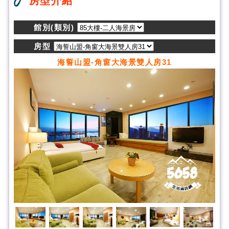
房型介紹
館別(類別)
房型
海誓山盟-角窗大海景雙人房31