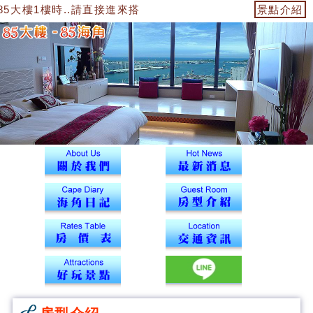
5大樓1樓時..請直接進來搭電梯到12樓43號海角辦公室找我們報到
景點介紹