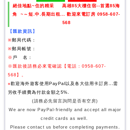
絕佳地點~住的精采 高雄85大樓住宿--首選85海
角 ~～短.中.長期出租... 歡迎來電訂房 0958-607-
568
【匯款資訊】
※
郵局代碼：
※
郵局帳號：
※
戶 名：
※
匯款後請務必來電確認
【電話：0958-607-
568】。
※
歡迎海外遊客使用PayPal以及各大信用卡訂房...需
另收手續費為付款金額之5%
.
(請務必先留言詢問是否有空房)
We are now PayPal-friendly and accept all major
credit cards as well.
Please contact us before completing payments.