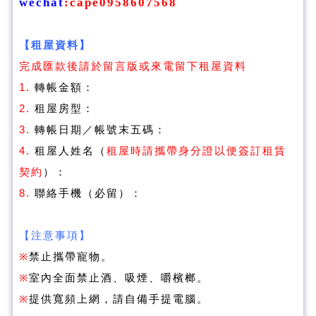
wechat
:
cape0958607568
【租屋資料】
完成匯款後請於留言版或來電留下租屋資料
1.
轉帳金額：
2.
租屋房型：
3.
轉帳日期／帳號末五碼：
4.
租屋人姓名（
租屋時請攜帶身分證以便簽訂租賃
契約
）：
8.
聯絡手機（必留）：
【注意事項】
※
禁止攜帶寵物。
※
室內全面禁止酒、吸煙、嚼檳榔。
※
提供寬頻上網，請自備手提電腦。