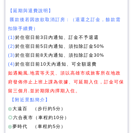
【延期與退費說明】
匯款後若因故欲取消訂房：（退還之訂金，餘款需
扣除手續費）
(1)
於住宿日前3日內通知、訂金不予退還
(2)
於住宿日前5日內通知、須扣除訂金50%
(3)
於住宿日前8天內通知、須扣除訂金30%
(4)
於住宿日前10天內通知、可全額退費
如遇颱風.地震等天災、須以高雄市或旅客所在地政
府發佈停止上班上課為依據、可延期入住，訂金可保
留三個月.並於期限內擇期入住。
【附近景點簡介】
◎
大遠百 （步行約5分）
◎
六合夜市（車程約10分）
◎
夢時代 （車程約5分）