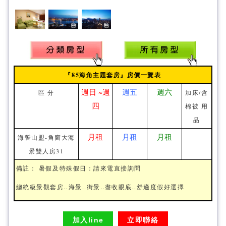
『85海角主題套房』房價一覽表
週日 ~週
週五
週六
區 分
加床/含
四
棉被 用
品
月租
月租
月租
海誓山盟-角窗大海
景雙人房31
備註： 暑假及特殊假日：請來電直接詢問
總統級景觀套房..海景..街景..盡收眼底..舒適度假好選擇
加入line
立即聯絡