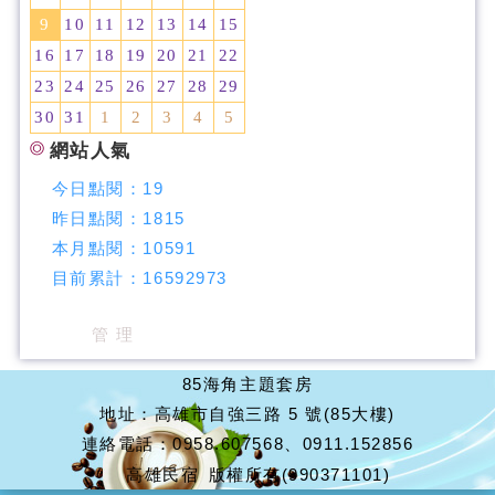
9
10
11
12
13
14
15
16
17
18
19
20
21
22
23
24
25
26
27
28
29
30
31
1
2
3
4
5
網站人氣
今日點閱：
19
昨日點閱：
1815
本月點閱：
10591
目前累計：
16592973
管 理
85海角主題套房
地址：高雄市自強三路 5 號(85大樓)
連絡電話：0958.607568、0911.152856
高雄民宿
版權所有(990371101)