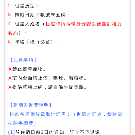
2.
租屋房型：
3.
轉帳日期／帳號末五碼：
4.
租屋人姓名（
租屋時請攜帶身分證以便簽訂租賃
契約
）：
8.
聯絡手機（必留）：
【注意事項】
※
禁止攜帶寵物。
※
室內全面禁止酒、吸煙、嚼檳榔。
※
提供寬頻上網，請自備手提電腦。
【延期與退費說明】
匯款後若因故欲取消訂房：（退還之訂金，餘款需
扣除手續費）
(1)
於住宿日前3日內通知、訂金不予退還