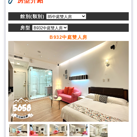
房型介紹
館別(類別)
房型
B932中庭雙人房