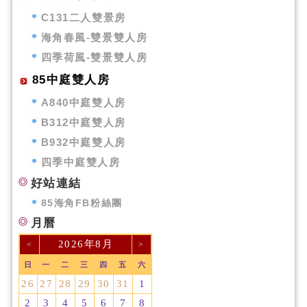
C131二人雙景房
海角春風-雙景雙人房
四季荷風-雙景雙人房
85中庭雙人房
A840中庭雙人房
B312中庭雙人房
B932中庭雙人房
四季中庭雙人房
好站連結
85海角FB粉絲團
月曆
2026年8月
<
>
日
一
二
三
四
五
六
26
27
28
29
30
31
1
2
3
4
5
6
7
8