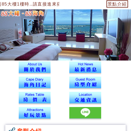
85大樓1樓時..請直接進來搭電梯到12樓43號海角辦公室找我們報
景點介紹