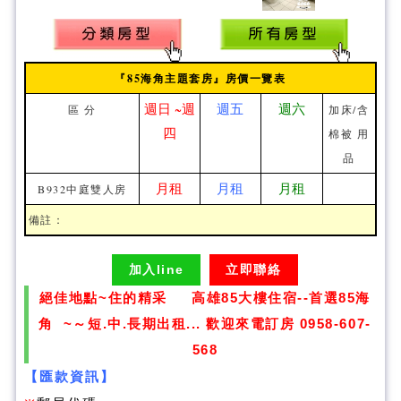
『85海角主題套房』房價一覽表
週日 ~週
週五
週六
區 分
加床/含
四
棉被 用
品
月租
月租
月租
B932中庭雙人房
備註：
加入line
立即聯絡
絕佳地點~住的精采 高雄85大樓住宿--首選85海
角 ~～短.中.長期出租... 歡迎來電訂房 0958-607-
568
【匯款資訊】