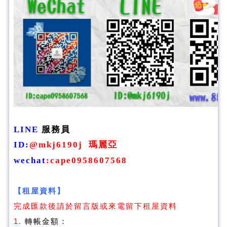
LINE
服務員
ID
:
@mkj6190j
瑪麗亞
wechat
:
cape0958607568
【租屋資料】
完成匯款後請於留言版或來電留下租屋資料
1.
轉帳金額：