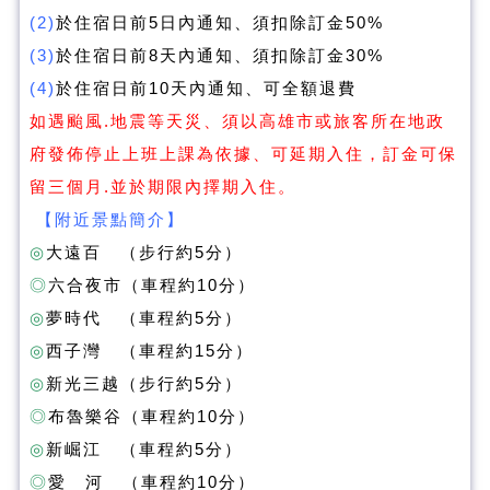
(2)
於住宿日前5日內通知、須扣除訂金50%
(3)
於住宿日前8天內通知、須扣除訂金30%
(4)
於住宿日前10天內通知、可全額退費
如遇颱風.地震等天災、須以高雄市或旅客所在地政
府發佈停止上班上課為依據、可延期入住，訂金可保
留三個月.並於期限內擇期入住。
【附近景點簡介】
◎
大遠百 （步行約5分）
◎
六合夜市（車程約10分）
◎
夢時代 （車程約5分）
◎
西子灣 （車程約15分）
◎
新光三越（步行約5分）
◎
布魯樂谷（車程約10分）
◎
新崛江 （車程約5分）
◎
愛 河 （車程約10分）