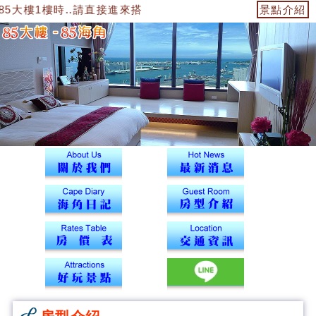
5大樓1樓時..請直接進來搭電梯到12樓43號海角辦公室找我們報到
景點介紹