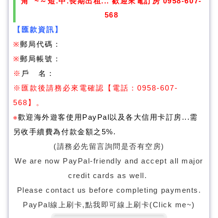
角 ~～短.中.長期出租... 歡迎來電訂房 0958-607-
568
【匯款資訊】
※
郵局代碼：
※
郵局帳號：
※
戶 名：
※
匯款後請務必來電確認
【電話：0958-607-
568】。
※
歡迎海外遊客使用PayPal以及各大信用卡訂房...需
另收手續費為付款金額之5%
.
(請務必先留言詢問是否有空房)
We are now PayPal-friendly and accept all major
credit cards as well.
Please contact us before completing payments.
PayPal線上刷卡,點我即可線上刷卡(Click me~)