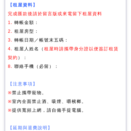
【租屋資料】
完成匯款後請於留言版或來電留下租屋資料
1.
轉帳金額：
2.
租屋房型：
3.
轉帳日期／帳號末五碼：
4.
租屋人姓名（
租屋時請攜帶身分證以便簽訂租賃
契約
）：
8.
聯絡手機（必留）：
【注意事項】
※
禁止攜帶寵物。
※
室內全面禁止酒、吸煙、嚼檳榔。
※
提供寬頻上網，請自備手提電腦。
【延期與退費說明】