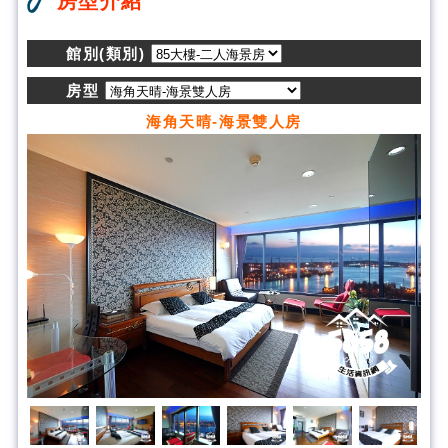
房型介紹
館別(類別)
房型
海角天晴-海景雙人房