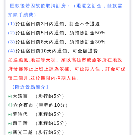
匯款後若因故欲取消訂房：（退還之訂金，餘款需
扣除手續費）
(1)
於住宿日前3日內通知、訂金不予退還
(2)
於住宿日前5日內通知、須扣除訂金50%
(3)
於住宿日前8天內通知、須扣除訂金30%
(4)
於住宿日前10天內通知、可全額退費
如遇颱風.地震等天災、須以高雄市或旅客所在地政
府發佈停止上班上課為依據、可延期入住，訂金可保
留三個月.並於期限內擇期入住。
【附近景點簡介】
◎
大遠百 （步行約5分）
◎
六合夜市（車程約10分）
◎
夢時代 （車程約5分）
◎
西子灣 （車程約15分）
◎
新光三越（步行約5分）