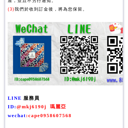
屋，並且不另行通知。
(3)
我們於收到訂金後，將為您保留。
LINE
服務員
ID
:
@mkj6190j
瑪麗亞
wechat
:
cape0958607568