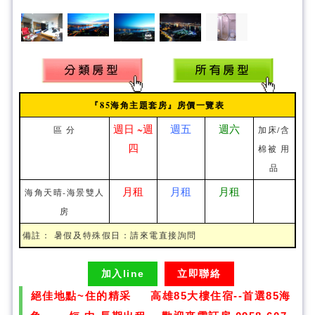
『85海角主題套房』房價一覽表
週日 ~週
週五
週六
區 分
加床/含
四
棉被 用
品
月租
月租
月租
海角天晴-海景雙人
房
備註： 暑假及特殊假日：請來電直接詢問
加入line
立即聯絡
絕佳地點~住的精采 高雄85大樓住宿--首選85海