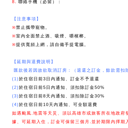
8.
聯絡手機（必留）：
【注意事項】
※
禁止攜帶寵物。
※
室內全面禁止酒、吸煙、嚼檳榔。
※
提供寬頻上網，請自備手提電腦。
【延期與退費說明】
匯款後若因故欲取消訂房：（退還之訂金，餘款需扣
(1)
於住宿日前3日內通知、訂金不予退還
(2)
於住宿日前5日內通知、須扣除訂金50%
(3)
於住宿日前8天內通知、須扣除訂金30%
(4)
於住宿日前10天內通知、可全額退費
如遇颱風.地震等天災、須以高雄市或旅客所在地政府
據、可延期入住，訂金可保留三個月.並於期限內擇期