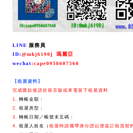
LINE
服務員
ID
:
@mkj6190j
瑪麗亞
wechat
:
cape0958607568
【租屋資料】
完成匯款後請於留言版或來電留下租屋資料
1.
轉帳金額：
2.
租屋房型：
3.
轉帳日期／帳號末五碼：
4.
租屋人姓名（
租屋時請攜帶身分證以便簽訂租賃契