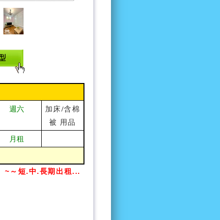
加床/含棉
週六
被 用品
月租
～短.中.長期出租...