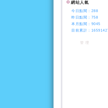
網站人氣
今日點閱：
288
昨日點閱：
758
本月點閱：
9045
目前累計：
1659142
管 理