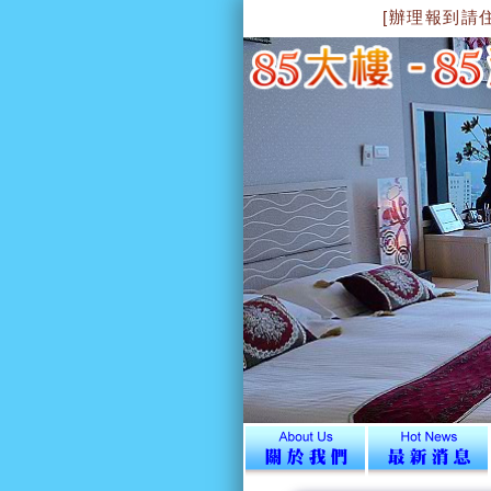
[辦理報到請住意]~