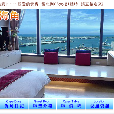
~~~親愛的貴賓..當您到85大樓1樓時..請直接進來搭電梯到1