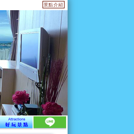
2樓43號海角辦公室找我們報到喔...是在12樓報到.登記.取房卡
景點介紹