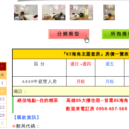
『85海角主題套房』房價一覽表
區 分
週日 ~週四
週五
>
六
A840中庭雙人房
月租
月租
1
備註：
8
15
絕佳地點~住的精采 高雄85大樓住宿--首選85海角 ~
22
歡迎來電訂房 0958-607-568
29
【匯款資訊】
5
※
郵局代碼：