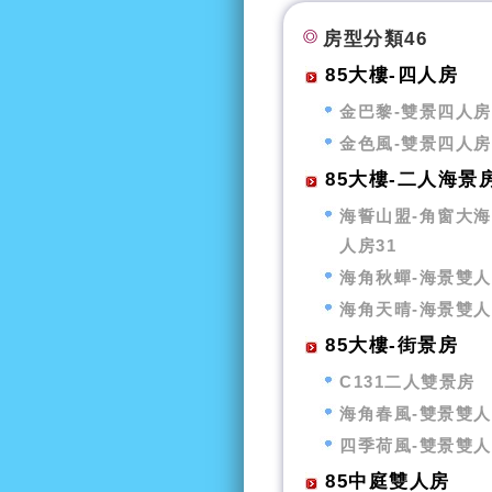
房型分類46
85大樓-四人房
金巴黎-雙景四人房
金色風-雙景四人房
85大樓-二人海景
海誓山盟-角窗大
人房31
海角秋蟬-海景雙
海角天晴-海景雙
85大樓-街景房
C131二人雙景房
海角春風-雙景雙
四季荷風-雙景雙
85中庭雙人房