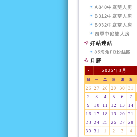
A840中庭雙人房
B312中庭雙人房
B932中庭雙人房
四季中庭雙人房
好站連結
85海角FB粉絲團
月曆
2026年8月
<
日
一
二
三
四
五
26
27
28
29
30
31
2
3
4
5
6
7
9
10
11
12
13
14
16
17
18
19
20
21
23
24
25
26
27
28
30
31
1
2
3
4