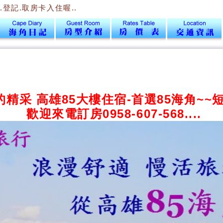
取房卡入住喔..
精采 高雄85大樓住宿-首選85海角~~短.
歡迎來電訂房0958-607-568....