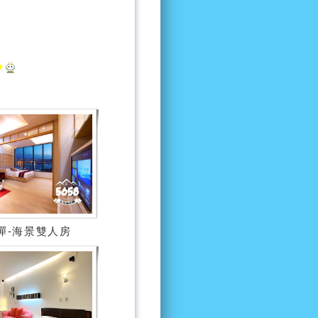
蟬-海景雙人房