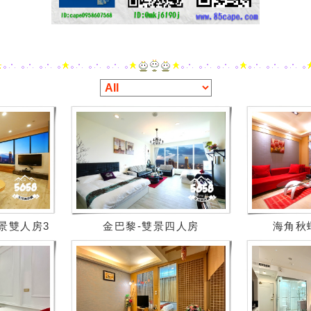
景雙人房3
金巴黎-雙景四人房
海角秋