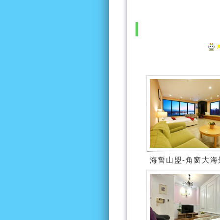
海誓山盟-角窗大海