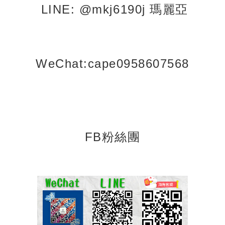
LINE: @mkj6190j 瑪麗亞
WeChat
:cape0958607568
FB粉
絲團