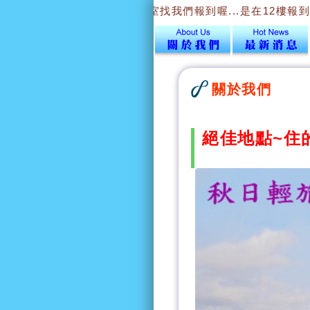
梯到12樓43號海角辦公室找我們報到喔...是在12樓報到.登記.
關於我們
絕佳地點~住的