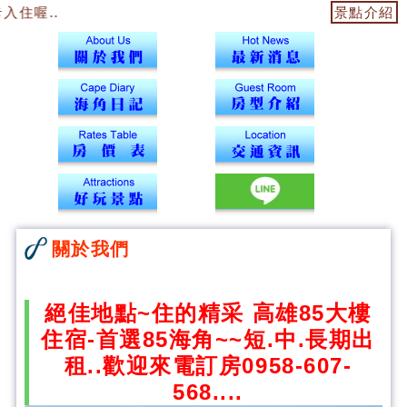
住喔..
景點介紹
關於我們
絕佳地點~住的精采 高雄85大樓
住宿-首選85海角~~短.中.長期出
租..歡迎來電訂房0958-607-
568....