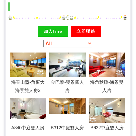
加入line
立即聯絡
海誓山盟-角窗大
海角秋蟬-海景雙
金巴黎-雙景四人
海景雙人房3
人房
房
A840中庭雙人房
B312中庭雙人房
B932中庭雙人房