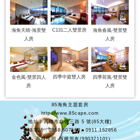
C131二人雙景房
海角天晴-海景雙
海角春風-雙景雙
人房
人房
四季中庭雙人房
四季荷風-雙景雙
金色風-雙景四人
人房
房
85海角主題套房
http://www.85cape.com
地址：高雄市自強三路 5 號(85大樓)
連絡電話：0958.607568、0911.152856
高雄民宿
版權所有(990371101)