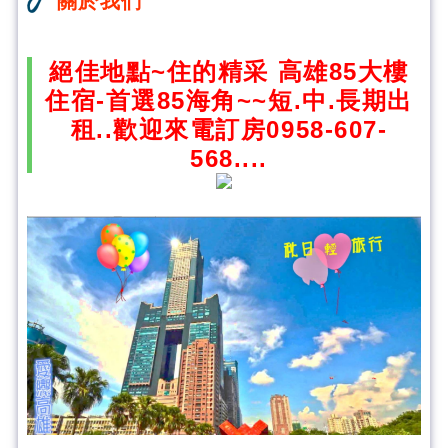
關於我們
絕佳地點~住的精采 高雄85大樓
住宿-首選85海角~~短.中.長期出
租..歡迎來電訂房0958-607-
568....