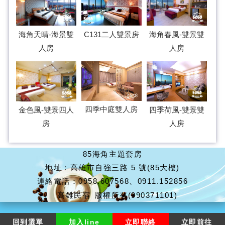
C131二人雙景房
海角天晴-海景雙
海角春風-雙景雙
人房
人房
四季中庭雙人房
四季荷風-雙景雙
金色風-雙景四人
人房
房
85海角主題套房
地址：高雄市自強三路 5 號(85大樓)
連絡電話：0958.607568、0911.152856
高雄民宿
版權所有(990371101)
回到選單
加入line
立即聯絡
立即前往