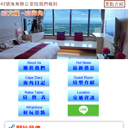
3號海角辦公室找我們報到喔...是在12樓報到.登記.取房卡入住
景點介紹