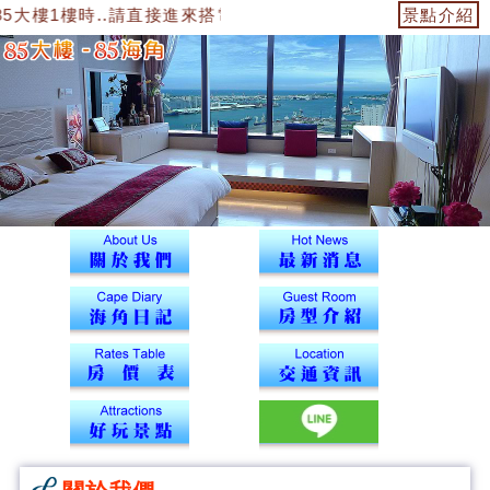
5大樓1樓時..請直接進來搭電梯到12樓43號海角辦公室找我們報到
景點介紹