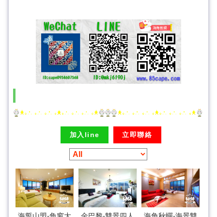
加入line
立即聯絡
海誓山盟-角窗大
海角秋蟬-海景雙
金巴黎-雙景四人