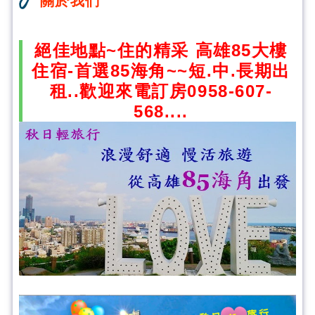
關於我們
絕佳地點~住的精采 高雄85大樓
住宿-首選85海角~~短.中.長期出
租..歡迎來電訂房0958-607-
568....