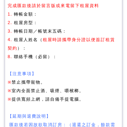
完成匯款後請於留言版或來電留下租屋資料
1.
轉帳金額：
2.
租屋房型：
3.
轉帳日期／帳號末五碼：
4.
租屋人姓名（
租屋時請攜帶身分證以便簽訂租賃
契約
）：
8.
聯絡手機（必留）：
【注意事項】
※
禁止攜帶寵物。
※
室內全面禁止酒、吸煙、嚼檳榔。
※
提供寬頻上網，請自備手提電腦。
【延期與退費說明】
匯款後若因故欲取消訂房：（退還之訂金，餘款需