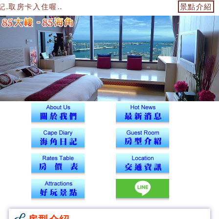
取房卡入住喔..
景點介紹