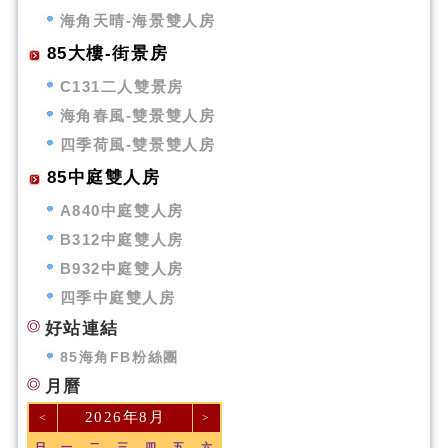
海角天晴-海景雙人房
85大樓-街景房
C131二人雙景房
海角春風-雙景雙人房
四季荷風-雙景雙人房
85中庭雙人房
A840中庭雙人房
B312中庭雙人房
B932中庭雙人房
四季中庭雙人房
好站連結
85海角FB粉絲團
月曆
2026年8月
<
>
日
一
二
三
四
五
六