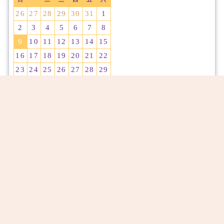
26
27
28
29
30
31
1
2
3
4
5
6
7
8
9
10
11
12
13
14
15
16
17
18
19
20
21
22
23
24
25
26
27
28
29
30
31
1
2
3
4
5
網站人氣
今日點閱：
2314
昨日點閱：
1815
本月點閱：
12886
目前累計：
16595268
管 理
85海角主題套房
地址：高雄市自強三路 5 號(85大樓)