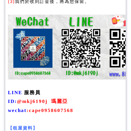
(3)
我們於收到訂金後，將為您保留。
LINE
服務員
ID
:
@mkj6190j
瑪麗亞
wechat
:
cape0958607568
【租屋資料】