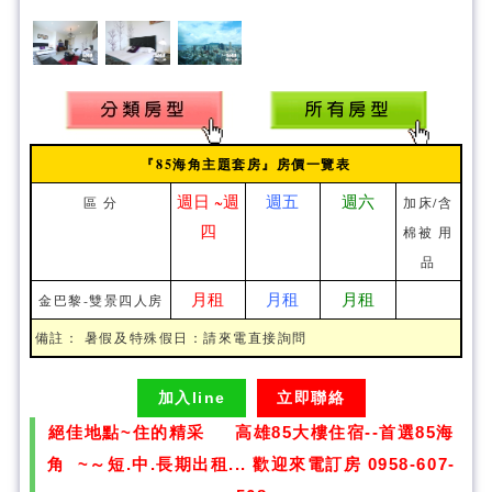
『85海角主題套房』房價一覽表
週日 ~週
週五
週六
區 分
加床/含
四
棉被 用
品
月租
月租
月租
金巴黎-雙景四人房
備註： 暑假及特殊假日：請來電直接詢問
加入line
立即聯絡
絕佳地點~住的精采 高雄85大樓住宿--首選85海
角 ~～短.中.長期出租... 歡迎來電訂房 0958-607-